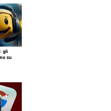
 gli
ano su