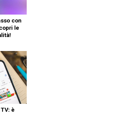
asso con
copri le
lità!
 TV: è