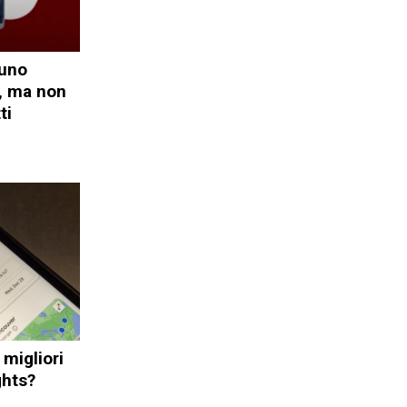
 uno
, ma non
ti
 migliori
ghts?