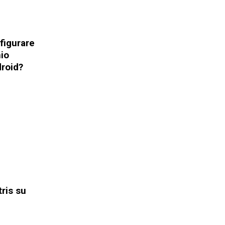
figurare
io
roid?
tris su