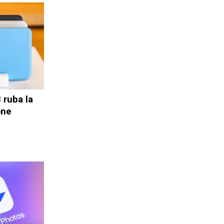
 ruba la
one