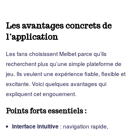
Les avantages concrets de
l’application
Les fans choisissent Melbet parce qu’ils
recherchent plus qu’une simple plateforme de
jeu. Ils veulent une expérience fiable, flexible et
excitante. Voici quelques avantages qui
expliquent cet engouement.
Points forts essentiels :
: navigation rapide,
Interface intuitive