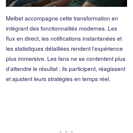
Melbet accompagne cette transformation en
intégrant des fonctionnalités modernes. Les
flux en direct, les notifications instantanées et
les statistiques détaillées rendent l’expérience
plus immersive. Les fans ne se contentent plus
d’attendre le résultat : ils participent, réagissent
et ajustent leurs stratégies en temps réel.