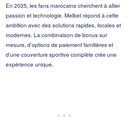
En 2025, les fans marocains cherchent à allier
passion et technologie. Melbet répond à cette
ambition avec des solutions rapides, locales et
modernes. La combinaison de bonus sur
mesure, d’options de paiement familières et
d’une couverture sportive complète crée une
expérience unique.