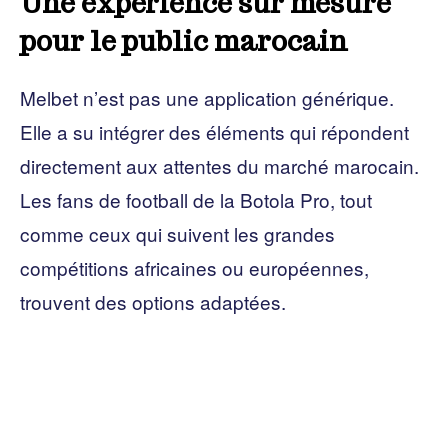
Une expérience sur mesure
pour le public marocain
Melbet n’est pas une application générique.
Elle a su intégrer des éléments qui répondent
directement aux attentes du marché marocain.
Les fans de football de la Botola Pro, tout
comme ceux qui suivent les grandes
compétitions africaines ou européennes,
trouvent des options adaptées.