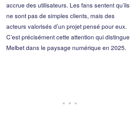
accrue des utilisateurs. Les fans sentent qu’ils
ne sont pas de simples clients, mais des
acteurs valorisés d’un projet pensé pour eux.
C’est précisément cette attention qui distingue
Melbet dans le paysage numérique en 2025.