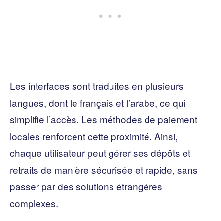
Les interfaces sont traduites en plusieurs
langues, dont le français et l’arabe, ce qui
simplifie l’accès. Les méthodes de paiement
locales renforcent cette proximité. Ainsi,
chaque utilisateur peut gérer ses dépôts et
retraits de manière sécurisée et rapide, sans
passer par des solutions étrangères
complexes.