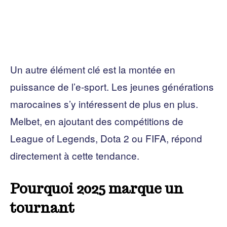
Un autre élément clé est la montée en
puissance de l’e-sport. Les jeunes générations
marocaines s’y intéressent de plus en plus.
Melbet, en ajoutant des compétitions de
League of Legends, Dota 2 ou FIFA, répond
directement à cette tendance.
Pourquoi 2025 marque un
tournant