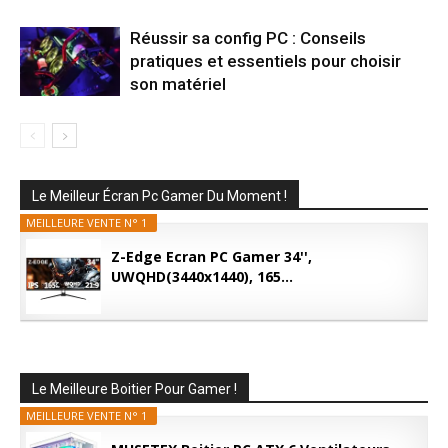
Réussir sa config PC : Conseils
pratiques et essentiels pour choisir
son matériel
Le Meilleur Écran Pc Gamer Du Moment !
MEILLEURE VENTE N° 1
Z-Edge Ecran PC Gamer 34'',
UWQHD(3440x1440), 165...
Le Meilleure Boitier Pour Gamer !
MEILLEURE VENTE N° 1