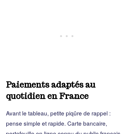
Paiements adaptés au
quotidien en France
Avant le tableau, petite piqûre de rappel :
pense simple et rapide. Carte bancaire,
portefeuille en ligne connu du public français,