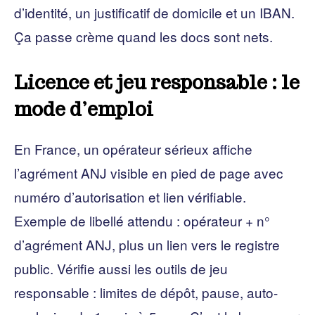
d’identité, un justificatif de domicile et un IBAN.
Ça passe crème quand les docs sont nets.
Licence et jeu responsable : le
mode d’emploi
En France, un opérateur sérieux affiche
l’agrément ANJ visible en pied de page avec
numéro d’autorisation et lien vérifiable.
Exemple de libellé attendu : opérateur + n°
d’agrément ANJ, plus un lien vers le registre
public. Vérifie aussi les outils de jeu
responsable : limites de dépôt, pause, auto-