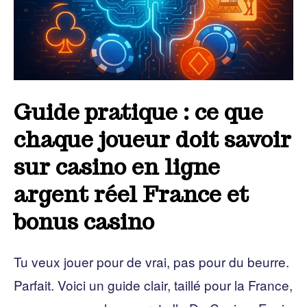
Guide pratique : ce que
chaque joueur doit savoir
sur casino en ligne
argent réel France et
bonus casino
Tu veux jouer pour de vrai, pas pour du beurre.
Parfait. Voici un guide clair, taillé pour la France,