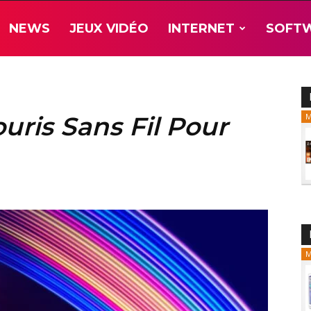
NEWS
JEUX VIDÉO
INTERNET
SOFT
uris Sans Fil Pour
M
M