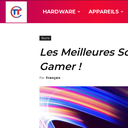
TT-
HARDWARE
APPAREILS
Hardware
Souris
Les Meilleures So
Gamer !
Par
François
-