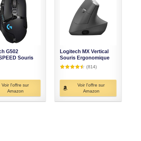
ch G502
Logitech MX Vertical
SPEED Souris
Souris Ergonomique
l, Capteur...
sans Fil,...
(814)
Voir l'offre sur
Voir l'offre sur
Amazon
Amazon