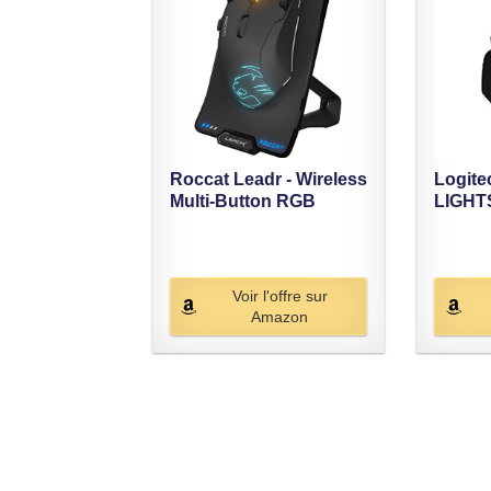
Roccat Leadr - Wireless
Logite
Multi-Button RGB
LIGHT
Souris...
sans Fi
Voir l'offre sur
Amazon