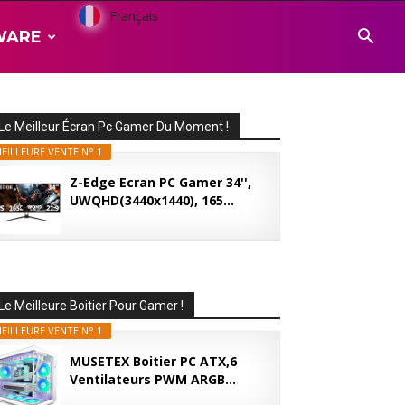
Français
WARE
Le Meilleur Écran Pc Gamer Du Moment !
EILLEURE VENTE N° 1
Z-Edge Ecran PC Gamer 34'',
UWQHD(3440x1440), 165...
Le Meilleure Boitier Pour Gamer !
EILLEURE VENTE N° 1
MUSETEX Boitier PC ATX,6
Ventilateurs PWM ARGB...