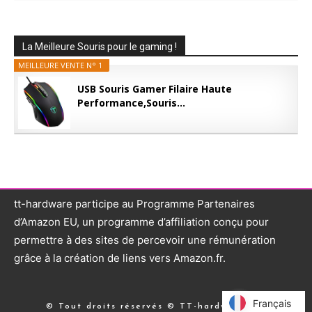
La Meilleure Souris pour le gaming !
MEILLEURE VENTE N° 1
USB Souris Gamer Filaire Haute
Performance,Souris...
tt-hardware participe au Programme Partenaires
d’Amazon EU, un programme d’affiliation conçu pour
permettre à des sites de percevoir une rémunération
grâce à la création de liens vers Amazon.fr.
Français
Français
© Tout droits réservés © TT-hardware.com