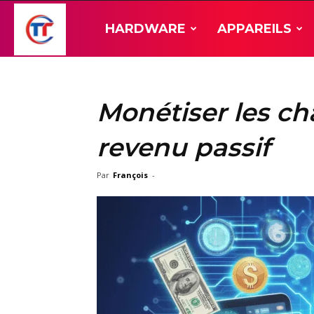
TT-
HARDWARE
APPAREILS
Hardware
Monétiser les ch
revenu passif
Par
François
-