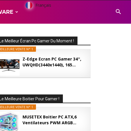
Français
WARE
Le Meilleur Écran Pc Gamer Du Moment !
EILLEURE VENTE N° 1
Z-Edge Ecran PC Gamer 34'',
UWQHD(3440x1440), 165...
Le Meilleure Boitier Pour Gamer !
EILLEURE VENTE N° 1
MUSETEX Boitier PC ATX,6
Ventilateurs PWM ARGB...