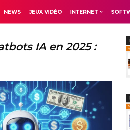
NEWS
JEUX VIDÉO
INTERNET
SOFT
atbots IA en 2025 :
M
M