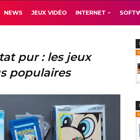
NEWS
JEUX VIDÉO
INTERNET
SOFT
tat pur : les jeux
M
s populaires
M