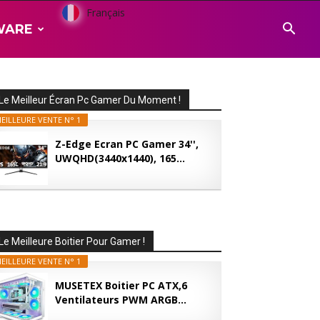
Français
WARE
Le Meilleur Écran Pc Gamer Du Moment !
EILLEURE VENTE N° 1
Z-Edge Ecran PC Gamer 34'',
UWQHD(3440x1440), 165...
Le Meilleure Boitier Pour Gamer !
EILLEURE VENTE N° 1
MUSETEX Boitier PC ATX,6
Ventilateurs PWM ARGB...