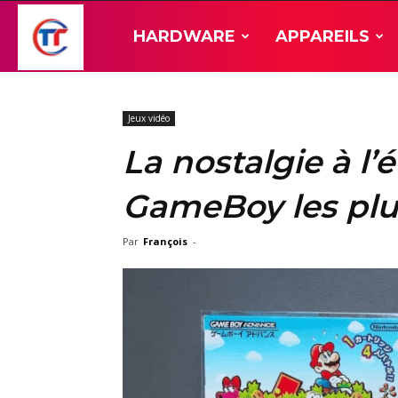
TT-
HARDWARE
APPAREILS
Hardware
Jeux vidéo
La nostalgie à l’é
GameBoy les plu
Par
François
-