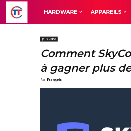
TT-
HARDWARE
APPAREILS
Hardware
Jeux vidéo
Comment SkyCoa
à gagner plus de
Par
François
-