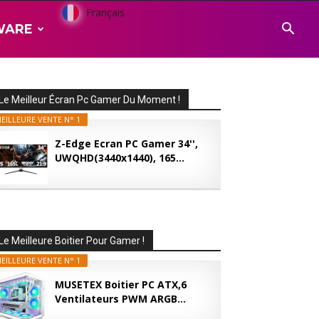
Français
WARE
Le Meilleur Écran Pc Gamer Du Moment !
EILLEURE VENTE N° 1
Z-Edge Ecran PC Gamer 34'',
UWQHD(3440x1440), 165...
Le Meilleure Boitier Pour Gamer !
EILLEURE VENTE N° 1
MUSETEX Boitier PC ATX,6
Ventilateurs PWM ARGB...