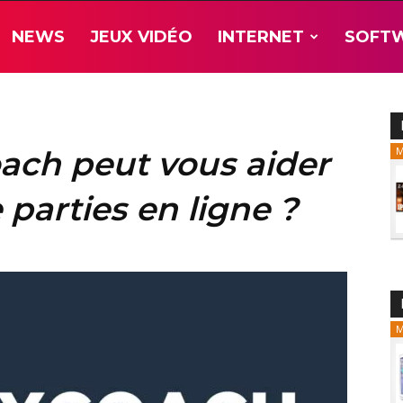
NEWS
JEUX VIDÉO
INTERNET
SOFT
ch peut vous aider
M
 parties en ligne ?
M