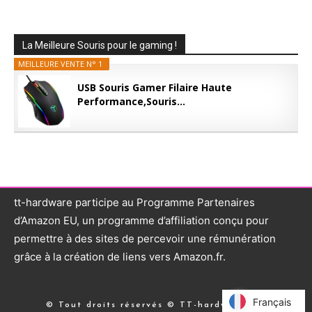
La Meilleure Souris pour le gaming !
MEILLEURE VENTE N° 1
USB Souris Gamer Filaire Haute
Performance,Souris...
tt-hardware participe au Programme Partenaires
d’Amazon EU, un programme d’affiliation conçu pour
permettre à des sites de percevoir une rémunération
grâce à la création de liens vers Amazon.fr.
Français
Français
© Tout droits réservés © TT-hardware.com