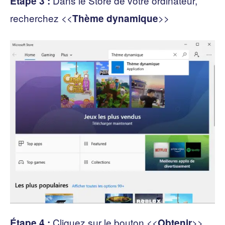
Dans le Store de votre ordinateur,
Étape 3 :
recherchez <<
>>
Thème dynamique
Cliquez sur le bouton <<
>>
Étape 4 :
Obtenir