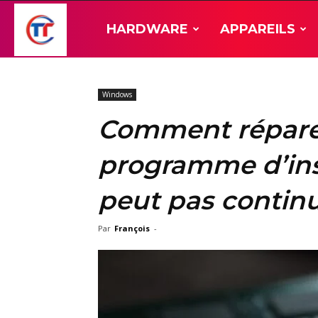
TT-
HARDWARE
APPAREILS
Hardware
Windows
Comment réparer
programme d’ins
peut pas continu
Par
François
-