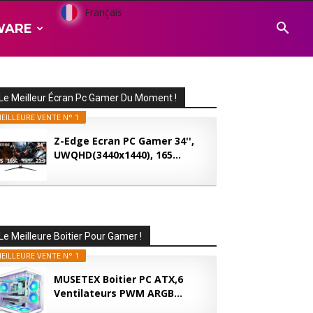
Français
WARE
Le Meilleur Écran Pc Gamer Du Moment !
EILLEURE VENTE N° 1
Z-Edge Ecran PC Gamer 34'',
UWQHD(3440x1440), 165...
Le Meilleure Boitier Pour Gamer !
EILLEURE VENTE N° 1
MUSETEX Boitier PC ATX,6
Ventilateurs PWM ARGB...