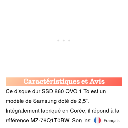
Caractéristiques et Avis
Ce disque dur SSD 860 QVO 1 To est un
modèle de Samsung doté de 2,5’’.
Intégralement fabriqué en Corée, il répond à la
référence MZ-76Q1T0BW. Son installation est
Français
Français