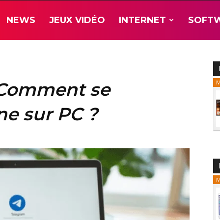
NEWS
JEUX VIDÉO
INTERNET
SOFT
 Comment se
M
ne sur PC ?
M