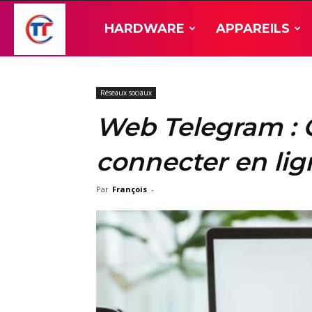
TT-
HARDWARE
APPAREILS
Hardware
Réseaux sociaux
Web Telegram :
connecter en lig
Par
François
-