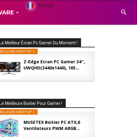
Français
WARE
Le Meilleur Écran Pc Gamer Du Moment !
EILLEURE VENTE N° 1
Z-Edge Ecran PC Gamer 34'',
UWQHD(3440x1440), 165...
Le Meilleure Boitier Pour Gamer !
EILLEURE VENTE N° 1
MUSETEX Boitier PC ATX,6
Ventilateurs PWM ARGB...