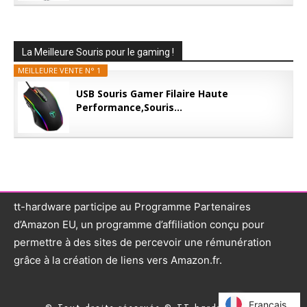
La Meilleure Souris pour le gaming !
MEILLEURE VENTE N° 1
USB Souris Gamer Filaire Haute
Performance,Souris...
tt-hardware participe au Programme Partenaires
d’Amazon EU, un programme d’affiliation conçu pour
permettre à des sites de percevoir une rémunération
grâce à la création de liens vers Amazon.fr.
Français
Français