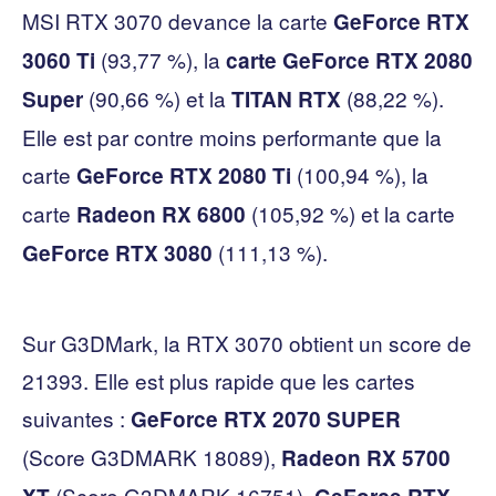
MSI RTX 3070 devance la carte
GeForce RTX
(93,77 %), la
3060 Ti
carte GeForce RTX 2080
(90,66 %) et la
(88,22 %).
Super
TITAN RTX
Elle est par contre moins performante que la
carte
(100,94 %), la
GeForce RTX 2080 Ti
carte
(105,92 %) et la carte
Radeon RX 6800
(111,13 %).
GeForce RTX 3080
Sur G3DMark, la RTX 3070 obtient un score de
21393. Elle est plus rapide que les cartes
suivantes :
GeForce RTX 2070 SUPER
(Score G3DMARK 18089),
Radeon RX 5700
(Score G3DMARK 16751),