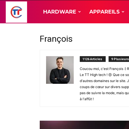
TT-
HARDWARE
APPAREILS
Hardware
François
1126 Articles
9 Plusieur
Coucou moi, c'est François :) 
Le TT High tech ! 😍 Que ce soi
d'autres domaines sur le site. 
coups de cœur sur divers suppo
pas de suivre la mode, mais qui
à l'affût !