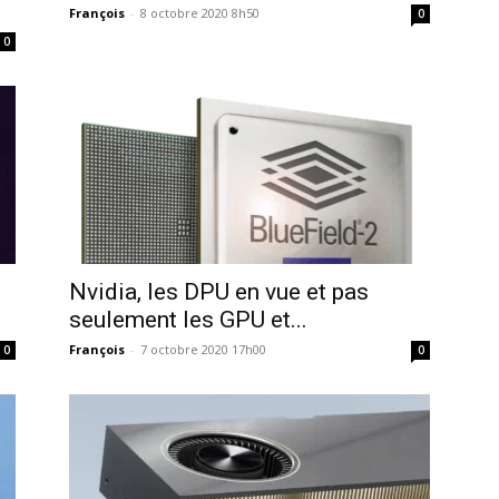
François
-
8 octobre 2020 8h50
0
0
Nvidia, les DPU en vue et pas
seulement les GPU et...
François
-
7 octobre 2020 17h00
0
0