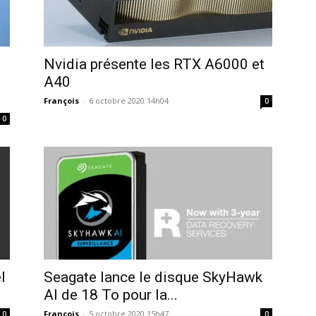
Nvidia présente les RTX A6000 et
A40
François
-
6 octobre 2020 14h04
0
0
l
Seagate lance le disque SkyHawk
AI de 18 To pour la...
François
-
5 octobre 2020 15h47
0
0