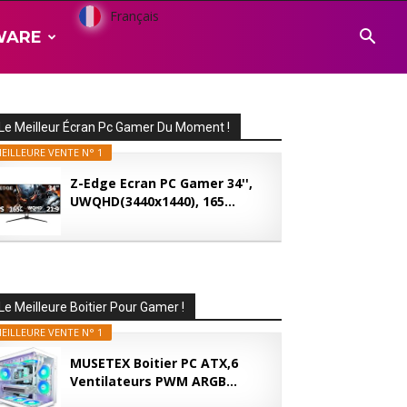
Français
WARE
Le Meilleur Écran Pc Gamer Du Moment !
EILLEURE VENTE N° 1
Z-Edge Ecran PC Gamer 34'',
UWQHD(3440x1440), 165...
Le Meilleure Boitier Pour Gamer !
EILLEURE VENTE N° 1
MUSETEX Boitier PC ATX,6
Ventilateurs PWM ARGB...