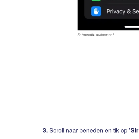
Fotocredit: makeuseof
Scroll naar beneden en tik op
3.
'Si