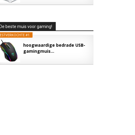
De beste muis voor gaming!
ESTVERKOCHTE #1
hoogwaardige bedrade USB-
gamingmuis...