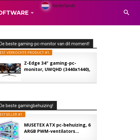
Nederlands
OFTWARE
De beste gaming-pc-monitor van dit moment!
EST VERKOCHTE PRODUCT #1
Z-Edge 34" gaming-pc-
monitor, UWQHD (3440x1440),
165...
De beste gamingbehuizing!
ESTSELLER #1
MUSETEX ATX pc-behuizing, 6
ARGB PWM-ventilators...