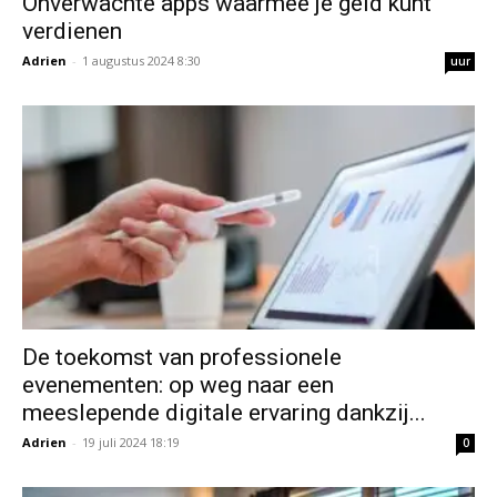
Onverwachte apps waarmee je geld kunt
verdienen
Adrien
-
1 augustus 2024 8:30
uur
De toekomst van professionele
evenementen: op weg naar een
meeslepende digitale ervaring dankzij...
Adrien
-
19 juli 2024 18:19
0