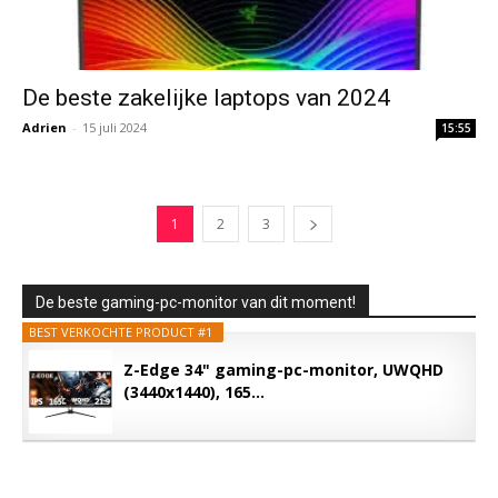
De beste zakelijke laptops van 2024
Adrien
-
15 juli 2024
15:55
1
2
3
De beste gaming-pc-monitor van dit moment!
BEST VERKOCHTE PRODUCT #1
Z-Edge 34" gaming-pc-monitor, UWQHD
(3440x1440), 165...