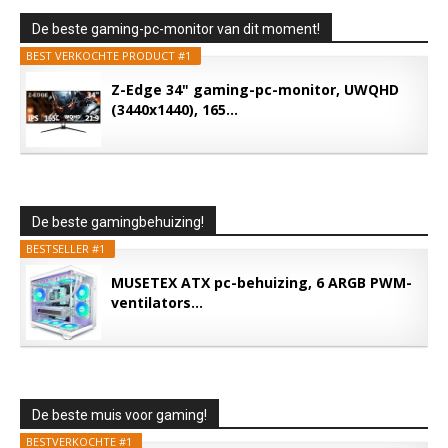
De beste gaming-pc-monitor van dit moment!
BEST VERKOCHTE PRODUCT #1
Z-Edge 34" gaming-pc-monitor, UWQHD
(3440x1440), 165...
De beste gamingbehuizing!
BESTSELLER #1
MUSETEX ATX pc-behuizing, 6 ARGB PWM-
ventilators...
De beste muis voor gaming!
BESTVERKOCHTE #1