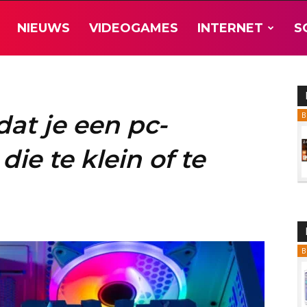
NIEUWS
VIDEOGAMES
INTERNET
S
at je een pc-
B
ie te klein of te
B