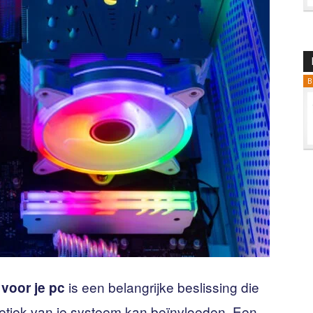
B
is een belangrijke beslissing die
 voor je pc
hetiek van je systeem kan beïnvloeden. Een