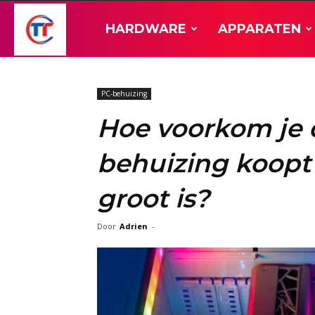
TT-
HARDWARE
APPARATEN
Hardware
PC-behuizing
Hoe voorkom je d
behuizing koopt d
groot is?
Door
Adrien
-