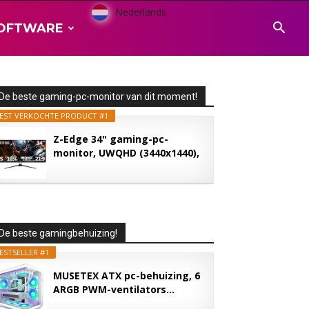
Nederlands
OFTWARE
De beste gaming-pc-monitor van dit moment!
EST VERKOCHTE PRODUCT #1
Z-Edge 34" gaming-pc-
monitor, UWQHD (3440x1440),
165...
De beste gamingbehuizing!
ESTSELLER #1
MUSETEX ATX pc-behuizing, 6
ARGB PWM-ventilators...