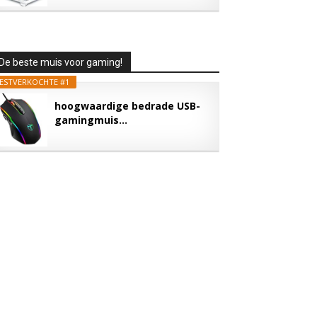
De beste muis voor gaming!
ESTVERKOCHTE #1
hoogwaardige bedrade USB-
gamingmuis...