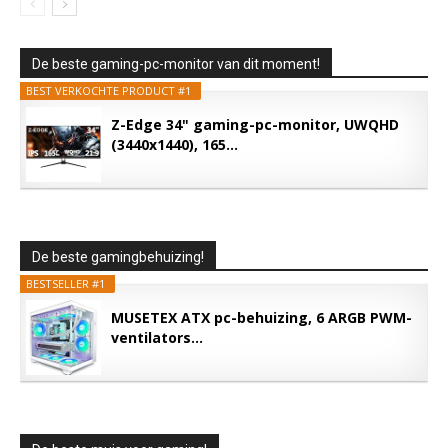
De beste gaming-pc-monitor van dit moment!
BEST VERKOCHTE PRODUCT #1
Z-Edge 34" gaming-pc-monitor, UWQHD
(3440x1440), 165...
De beste gamingbehuizing!
BESTSELLER #1
MUSETEX ATX pc-behuizing, 6 ARGB PWM-
ventilators...