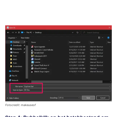
Fotocredit: makeuseof