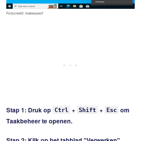
Fotocredit: makeuseof
Stap 1: Druk op
+
+
om
Ctrl
Shift
Esc
Taakbeheer te openen.
Stap 2: Klik op het tabblad "Verwerken".