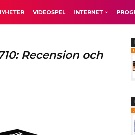
NYHETER
VIDEOSPEL
INTERNET
PROG
710: Recension och
B
B