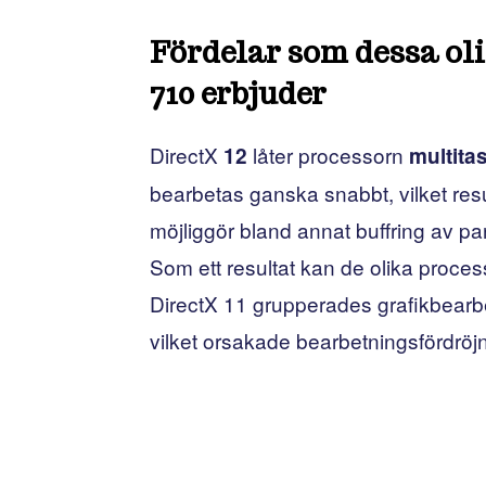
Fördelar som dessa ol
710 erbjuder
DirectX
låter processorn
12
multita
bearbetas ganska snabbt, vilket res
möjliggör bland annat buffring av pa
Som ett resultat kan de olika pro
DirectX 11 grupperades grafikbearb
vilket orsakade bearbetningsfördröjn