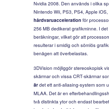
Nvidia 2008. Den används i olika s
Nintendo Wii, PS3, PS4, Apple iOS, 
för processo
hårdvaruacceleration
256 MB dedikerat grafikminne. I det 
beräkningar, vilket gör att processo
resulterar i smidig och sömlös grafi
benägen att överbelastas.
3DVision möjliggör stereoskopisk visn
skärmar och vissa CRT-skärmar som
det ett anti-aliasing-system som 
är
MLAA. Det är en efterbehandlingss
två distinkta ytor och endast bearbe