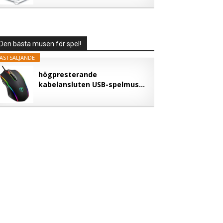
Den bästa musen för spel!
ÄSTSÄLJANDE
högpresterande
kabelansluten USB-spelmus...