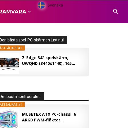
Svenska
RAMVARA
Den bästa spel-PC-skärmen just nu!
ÄSTSÄLJARE #1
Z-Edge 34" spelskärm,
UWQHD (3440x1440), 165...
Det bästa spelfodralet!
ÄSTSÄLJARE #1
MUSETEX ATX PC-chassi, 6
ARGB PWM-fläktar...