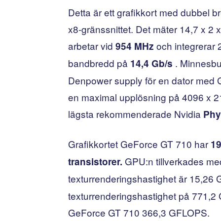
Detta är ett grafikkort med dubbel b
x8-gränssnittet. Det mäter 14,7 x 
arbetar vid
och integrerar
954 MHz
bandbredd på
. Minnesbus
14,4 Gb/s
Denpower supply för en dator med G
en maximal upplösning på 4096 x 216
lägsta rekommenderade Nvidia
Phy
Grafikkortet GeForce GT 710 har
19
GPU:n tillverkades me
transistorer.
texturrenderingshastighet är 15,26
texturrenderingshastighet på 771,2 G
GeForce GT 710 366,3 GFLOPS.