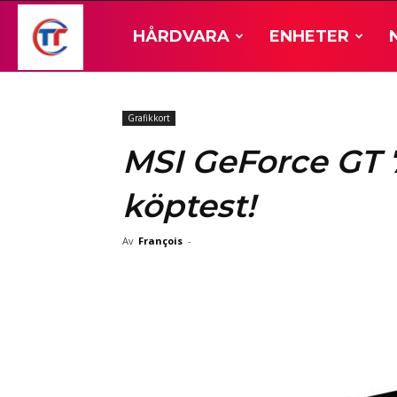
TT-
HÅRDVARA
ENHETER
Hårdvara
Grafikkort
MSI GeForce GT 
köptest!
Av
François
-