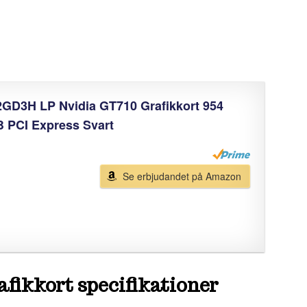
2GD3H LP Nvidia GT710 Grafikkort 954
 PCI Express Svart
Se erbjudandet på Amazon
fikkort specifikationer