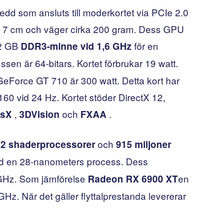
redd som ansluts till moderkortet via PCIe 2.0
2 x 7 cm och väger cirka 200 gram. Dess GPU
 2 GB
för en
DDR3-minne vid 1,6 GHz
sen är 64-bitars. Kortet förbrukar 19 watt.
eForce GT 710 är 300 watt. Detta kort har
0 vid 24 Hz. Kortet stöder DirectX 12,
,
och
.
sX
3DVision
FXAA
och
2 shaderprocessorer
915 miljoner
d en 28-nanometers process. Dess
 GHz. Som jämförelse
en
Radeon RX 6900 XT
Hz. När det gäller flyttalprestanda levererar