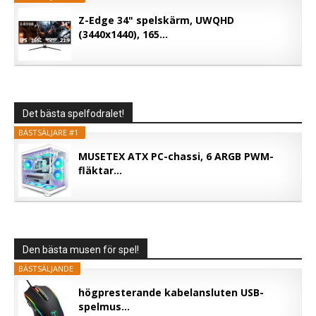
Z-Edge 34" spelskärm, UWQHD
(3440x1440), 165...
Det bästa spelfodralet!
BÄSTSÄLJARE #1
MUSETEX ATX PC-chassi, 6 ARGB PWM-
fläktar...
Den bästa musen för spel!
BÄSTSÄLJANDE
högpresterande kabelansluten USB-
spelmus...