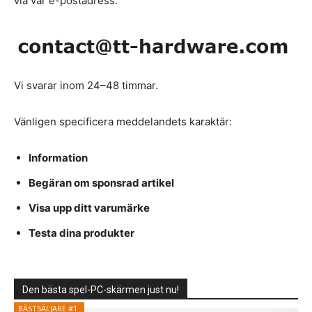
via vår e-postadress:
Vi svarar inom 24–48 timmar.
Vänligen specificera meddelandets karaktär:
Information
Begäran om sponsrad artikel
Visa upp ditt varumärke
Testa dina produkter
Den bästa spel-PC-skärmen just nu!
BÄSTSÄLJARE #1