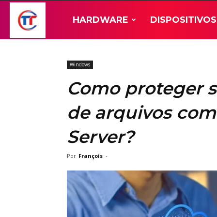
TT-
HARDWARE
DISPOSITIVOS
Hardware
Windows
Como proteger s
de arquivos co
Server?
Por
François
-