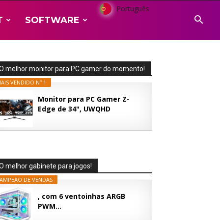
Português
T
SOFTWARE
O melhor monitor para PC gamer do momento!
AIS VENDIDO Nº 1
Monitor para PC Gamer Z-
Edge de 34", UWQHD
(3440x1440), 165...
O melhor gabinete para jogos!
AMPEÃO DE VENDAS
, com 6 ventoinhas ARGB
PWM...