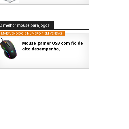
O melhor mouse para jogos!
 MAIS VENDIDO E NÚMERO 1 EM VENDAS
Mouse gamer USB com fio de
alto desempenho,