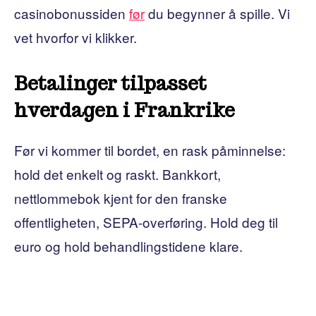
casinobonussiden
før
du begynner å spille. Vi
vet hvorfor vi klikker.
Betalinger tilpasset
hverdagen i Frankrike
Før vi kommer til bordet, en rask påminnelse:
hold det enkelt og raskt. Bankkort,
nettlommebok kjent for den franske
offentligheten, SEPA-overføring. Hold deg til
euro og hold behandlingstidene klare.