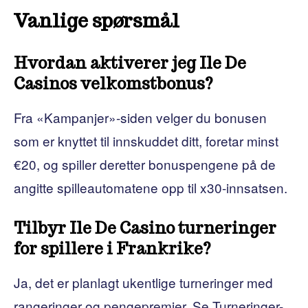
Vanlige spørsmål
Hvordan aktiverer jeg Ile De
Casinos velkomstbonus?
Fra «Kampanjer»-siden velger du bonusen
som er knyttet til innskuddet ditt, foretar minst
€20, og spiller deretter bonuspengene på de
angitte spilleautomatene opp til x30-innsatsen.
Tilbyr Ile De Casino turneringer
for spillere i Frankrike?
Ja, det er planlagt ukentlige turneringer med
rangeringer og pengepremier. Se Turneringer-