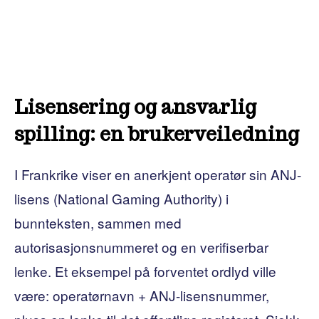
Lisensering og ansvarlig
spilling: en brukerveiledning
I Frankrike viser en anerkjent operatør sin ANJ-
lisens (National Gaming Authority) i
bunnteksten, sammen med
autorisasjonsnummeret og en verifiserbar
lenke. Et eksempel på forventet ordlyd ville
være: operatørnavn + ANJ-lisensnummer,