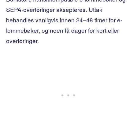
SEPA-overføringer aksepteres. Uttak
behandles vanligvis innen 24–48 timer for e-
lommebøker, og noen få dager for kort eller
overføringer.