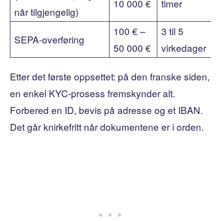
10 000 €
timer
når tilgjengelig)
100 € –
3 til 5
SEPA-overføring
50 000 €
virkedager
Etter det første oppsettet: på den franske siden,
en enkel KYC-prosess fremskynder alt.
Forbered en ID, bevis på adresse og et IBAN.
Det går knirkefritt når dokumentene er i orden.