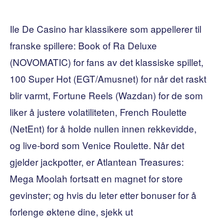
Ile De Casino har klassikere som appellerer til
franske spillere: Book of Ra Deluxe
(NOVOMATIC) for fans av det klassiske spillet,
100 Super Hot (EGT/Amusnet) for når det raskt
blir varmt, Fortune Reels (Wazdan) for de som
liker å justere volatiliteten, French Roulette
(NetEnt) for å holde nullen innen rekkevidde,
og live-bord som Venice Roulette. Når det
gjelder jackpotter, er Atlantean Treasures:
Mega Moolah fortsatt en magnet for store
gevinster; og hvis du leter etter bonuser for å
forlenge øktene dine, sjekk ut