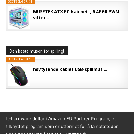
BESTSELGER #1
MUSETEX ATX PC-kabinett, 6 ARGB PWM-
vifter...
Den beste musen for spilling!
BESTSELGENDE
høytytende kablet USB-spillmus ...
tt-hardware deltar i Amazon EU Partner Program, et
tilknyttet program som er utformet for å la nettsteder