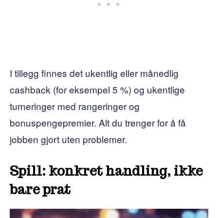
I tillegg finnes det ukentlig eller månedlig
cashback (for eksempel 5 %) og ukentlige
turneringer med rangeringer og
bonuspengepremier. Alt du trenger for å få
jobben gjort uten problemer.
Spill: konkret handling, ikke
bare prat