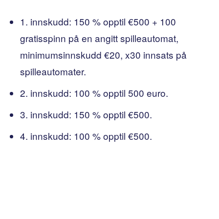
1. innskudd: 150 % opptil €500 + 100
gratisspinn på en angitt spilleautomat,
minimumsinnskudd €20, x30 innsats på
spilleautomater.
2. innskudd: 100 % opptil 500 euro.
3. innskudd: 150 % opptil €500.
4. innskudd: 100 % opptil €500.