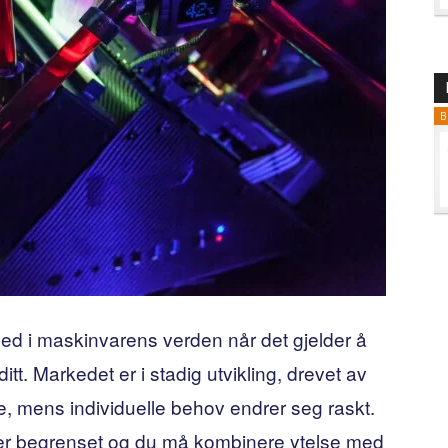
B
 ned i maskinvarens verden når det gjelder å
ditt. Markedet er i stadig utvikling, drevet av
 mens individuelle behov endrer seg raskt.
t er begrenset og du må kombinere ytelse med