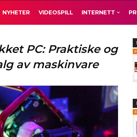
NYHETER
VIDEOSPILL
INTERNETT
P
kket PC: Praktiske og
B
valg av maskinvare
B