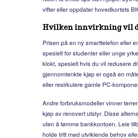
vifter eller oppdater hovedkortets B
Hvilken innvirkning vil de
Prisen på en ny smarttelefon eller e
spesielt for studenter eller unge yrk
klokt, spesielt hvis du vil redusere 
gjennomtenkte kjøp er også en måte 
eller resirkulere gamle PC-komponent
Andre forbruksmodeller vinner terreng
kjøp av renovert utstyr. Disse alter
uten å tømme bankkontoen. Leie tilby
holde tritt med utviklende behov e