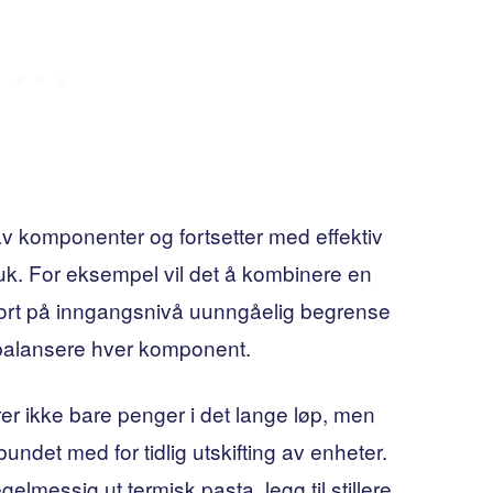
av komponenter og fortsetter med effektiv
ruk. For eksempel vil det å kombinere en
ort på inngangsnivå uunngåelig begrense
 balansere hver komponent.
r ikke bare penger i det lange løp, men
bundet med for tidlig utskifting av enheter.
gelmessig ut termisk pasta, legg til stillere