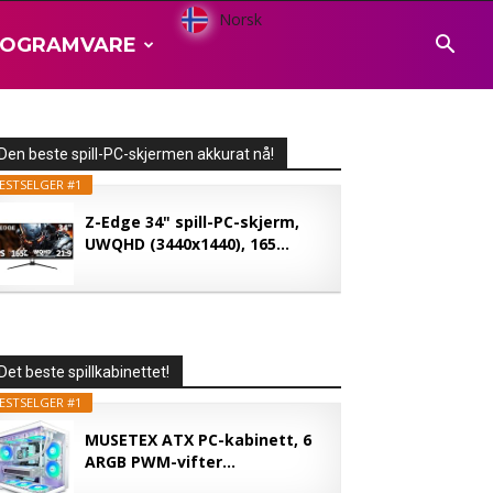
Norsk
ROGRAMVARE
Den beste spill-PC-skjermen akkurat nå!
ESTSELGER #1
Z-Edge 34" spill-PC-skjerm,
UWQHD (3440x1440), 165...
Det beste spillkabinettet!
ESTSELGER #1
MUSETEX ATX PC-kabinett, 6
ARGB PWM-vifter...