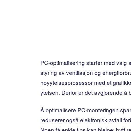
PC-optimalisering starter med valg 
styring av ventilasjon og energiforb
høyytelsesprosessor med et grafikk
ytelsen. Derfor er det avgjørende å
Å optimalisere PC-monteringen spare
reduserer også elektronisk avfall for
Noen få enkle tips kan hjelpe: bytt re