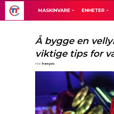
TT-
MASKINVARE
ENHETER
maskinvare
Å bygge en velly
viktige tips for 
Ved
François
-