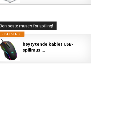
Den beste musen for spilling!
ESTSELGENDE
høytytende kablet USB-
spillmus ...