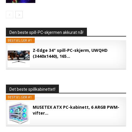
Den beste spill-PC-skjermen akkurat nå!
BESTSELGER #1
Z-Edge 34" spill-PC-skjerm, UWQHD
(3440x1440), 165...
Det beste spillkabinettet!
BESTSELGER #1
MUSETEX ATX PC-kabinett, 6 ARGB PWM-
vifter...