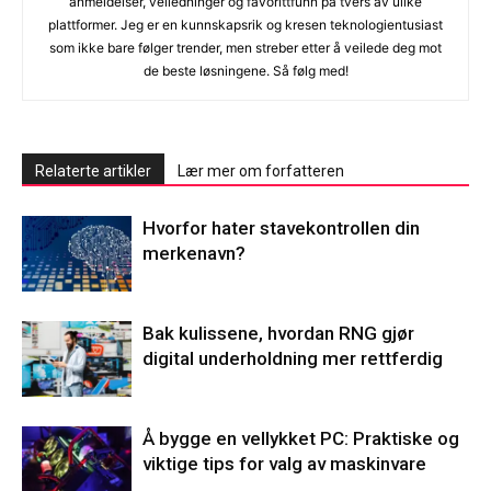
anmeldelser, veiledninger og favorittfunn på tvers av ulike
plattformer. Jeg er en kunnskapsrik og kresen teknologientusiast
som ikke bare følger trender, men streber etter å veilede deg mot
de beste løsningene. Så følg med!
Relaterte artikler
Lær mer om forfatteren
Hvorfor hater stavekontrollen din
merkenavn?
Bak kulissene, hvordan RNG gjør
digital underholdning mer rettferdig
Å bygge en vellykket PC: Praktiske og
viktige tips for valg av maskinvare