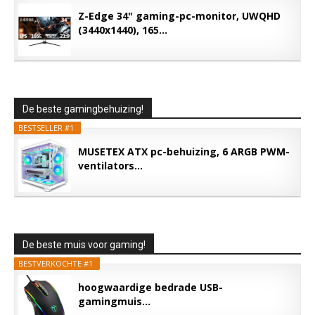
Z-Edge 34" gaming-pc-monitor, UWQHD
(3440x1440), 165...
De beste gamingbehuizing!
BESTSELLER #1
MUSETEX ATX pc-behuizing, 6 ARGB PWM-
ventilators...
De beste muis voor gaming!
BESTVERKOCHTE #1
hoogwaardige bedrade USB-
gamingmuis...