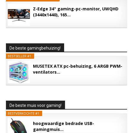
Z-Edge 34" gaming-pc-monitor, UWQHD
(3440x1440), 165...
De beste gamingbehuizing!
BESTSELLER #1
MUSETEX ATX pc-behuizing, 6 ARGB PWM-
ventilators...
De beste muis voor gaming!
BESTVERKOCHTE #1
hoogwaardige bedrade USB-
gamingmuis...