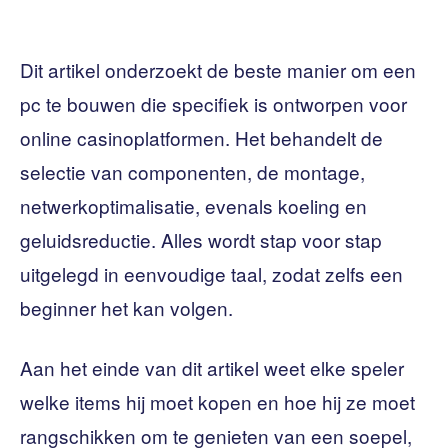
Dit artikel onderzoekt de beste manier om een ​​
pc te bouwen die specifiek is ontworpen voor
online casinoplatformen. Het behandelt de
selectie van componenten, de montage,
netwerkoptimalisatie, evenals koeling en
geluidsreductie. Alles wordt stap voor stap
uitgelegd in eenvoudige taal, zodat zelfs een
beginner het kan volgen.
Aan het einde van dit artikel weet elke speler
welke items hij moet kopen en hoe hij ze moet
rangschikken om te genieten van een soepel,