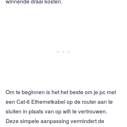
winnende draai kosten.
Om te beginnen is het het beste om je pc met
een Cat-6 Ethernetkabel op de router aan te
sluiten in plaats van op wifi te vertrouwen.
Deze simpele aanpassing vermindert de