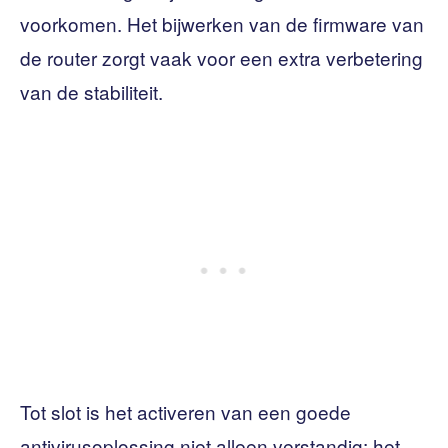
voorkomen. Het bijwerken van de firmware van
de router zorgt vaak voor een extra verbetering
van de stabiliteit.
Tot slot is het activeren van een goede
antivirusoplossing niet alleen verstandig: het