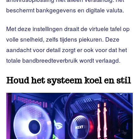
beschermt bankgegevens en digitale valuta.
Met deze instellingen draait de virtuele tafel op
volle snelheid, zelfs tijdens piekuren. Deze
aandacht voor detail zorgt er ook voor dat het
totale bandbreedteverbruik wordt verlaagd.
Houd het systeem koel en stil