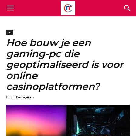
pc
Hoe bouw je een
gaming-pc die
geoptimaliseerd is voor
online
casinoplatformen?
Door
François
-