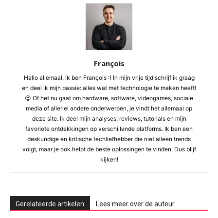
François
Hallo allemaal, ik ben François :) In mijn vrije tijd schrijf ik graag
en deel ik mijn passie: alles wat met technologie te maken heeft!
😍 Of het nu gaat om hardware, software, videogames, sociale
media of allerlei andere onderwerpen, je vindt het allemaal op
deze site. Ik deel mijn analyses, reviews, tutorials en mijn
favoriete ontdekkingen op verschillende platforms. Ik ben een
deskundige en kritische techliefhebber die niet alleen trends
volgt, maar je ook helpt de beste oplossingen te vinden. Dus blijf
kijken!
Gerelateerde artikelen
Lees meer over de auteur