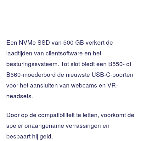
Een NVMe SSD van 500 GB verkort de
laadtijden van clientsoftware en het
besturingssysteem. Tot slot biedt een B550- of
B660-moederbord de nieuwste USB-C-poorten
voor het aansluiten van webcams en VR-
headsets.
Door op de compatibiliteit te letten, voorkomt de
speler onaangename verrassingen en
bespaart hij geld.