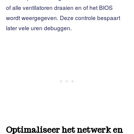
of alle ventilatoren draaien en of het BIOS
wordt weergegeven. Deze controle bespaart
later vele uren debuggen.
Optimaliseer het netwerk en