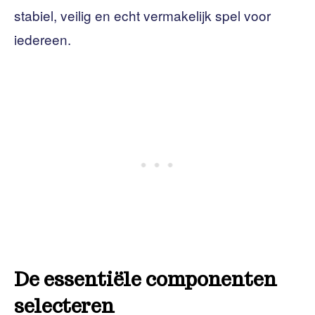
stabiel, veilig en echt vermakelijk spel voor
iedereen.
De essentiële componenten
selecteren