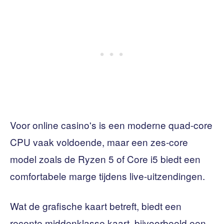
Voor online casino's is een moderne quad-core
CPU vaak voldoende, maar een zes-core
model zoals de Ryzen 5 of Core i5 biedt een
comfortabele marge tijdens live-uitzendingen.
Wat de grafische kaart betreft, biedt een
recente middenklasse kaart, bijvoorbeeld een