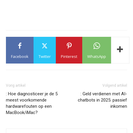
Facebook
Twitter
Pinterest
WhatsApp
Vorig artikel
Volgend artikel
: Hoe diagnosticeer je de 5
: Geld verdienen met AI-
meest voorkomende
chatbots in 2025: passief
hardwarefouten op een
inkomen
MacBook/iMac?