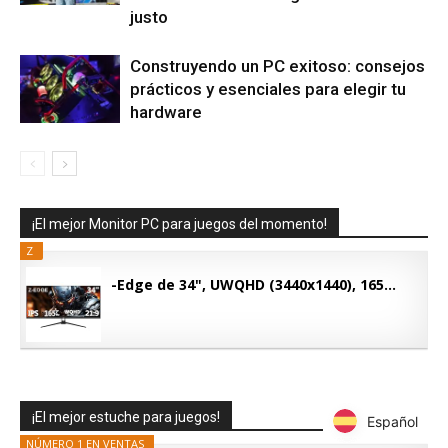
justo
Construyendo un PC exitoso: consejos
prácticos y esenciales para elegir tu
hardware
¡El mejor Monitor PC para juegos del momento!
Z
-Edge de 34", UWQHD (3440x1440), 165...
¡El mejor estuche para juegos!
Español
Español
NÚMERO 1 EN VENTAS