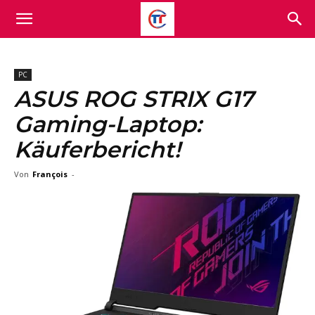
PC
ASUS ROG STRIX G17
Gaming-Laptop:
Käuferbericht!
Von
François
-