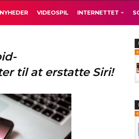
NYHEDER
VIDEOSPIL
INTERNETTET
S
id-
B
 til at erstatte Siri!
B