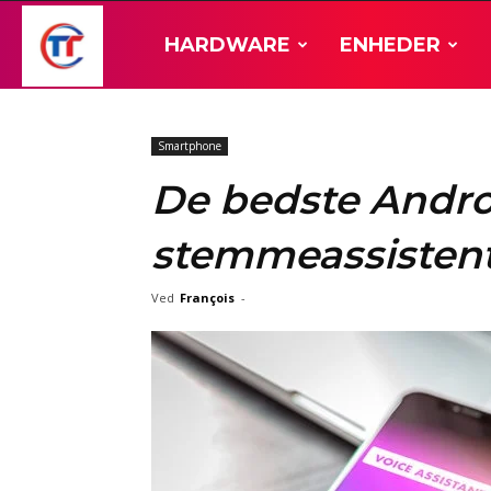
TT-
HARDWARE
ENHEDER
Hardware
Smartphone
De bedste Andro
stemmeassistenter
Ved
François
-