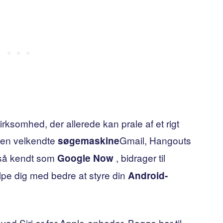
ksomhed, der allerede kan prale af et rigt
 den velkendte
Gmail, Hangouts
søgemaskine
gså kendt som
, bidrager til
Google Now
lpe dig med bedre at styre din
Android-
vad Siri er for Apple-enheder. Begge har til