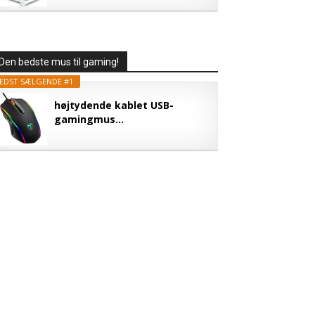
Den bedste mus til gaming!
EDST SÆLGENDE #1
højtydende kablet USB-
gamingmus...