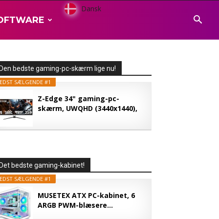
Dansk
OFTWARE
Den bedste gaming-pc-skærm lige nu!
EDST SÆLGENDE #1
Z-Edge 34" gaming-pc-
skærm, UWQHD (3440x1440),
165...
Det bedste gaming-kabinet!
EDST SÆLGENDE #1
MUSETEX ATX PC-kabinet, 6
ARGB PWM-blæsere...