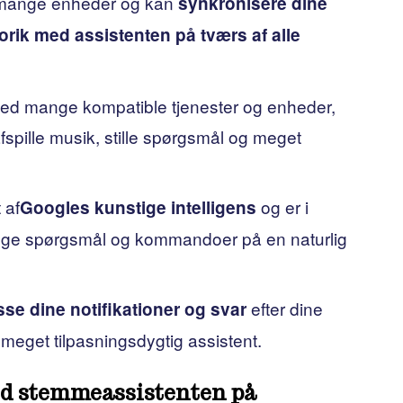
 mange enheder og kan
synkronisere dine
orik med assistenten på tværs af alle
med mange kompatible tjenester og enheder,
fspille musik, stille spørgsmål og meget
 af
og er i
Googles kunstige intelligens
mange spørgsmål og kommandoer på en naturlig
efter dine
asse dine notifikationer og svar
n meget tilpasningsdygtig assistent.
rd stemmeassistenten på