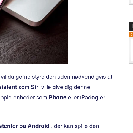
B
 vil du gerne styre den uden nødvendigvis at
som
ville give dig denne
istent
Siri
Apple-enheder som
eller iPad
er
iPhone
og
, der kan spille den
tenter på Android