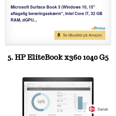
Microsoft Surface Book 3 (Windows 10, 15"
aftagelig berøringsskærm", Intel Core i7, 32 GB
RAM, dGPU...
Se tilbuddet på Amazon
5. HP EliteBook x360 1040 G5
Dansk
Dansk