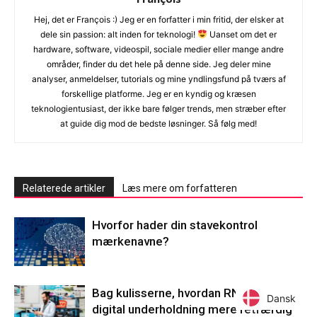
Hej, det er François :) Jeg er en forfatter i min fritid, der elsker at
dele sin passion: alt inden for teknologi!
Uanset om det er
hardware, software, videospil, sociale medier eller mange andre
områder, finder du det hele på denne side. Jeg deler mine
analyser, anmeldelser, tutorials og mine yndlingsfund på tværs af
forskellige platforme. Jeg er en kyndig og kræsen
teknologientusiast, der ikke bare følger trends, men stræber efter
at guide dig mod de bedste løsninger. Så følg med!
Relaterede artikler
Læs mere om forfatteren
Hvorfor hader din stavekontrol
mærkenavne?
Bag kulisserne, hvordan RNG gør
Dansk
Dansk
digital underholdning mere retfærdig