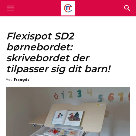
Flexispot SD2
børnebordet:
skrivebordet der
tilpasser sig dit barn!
Ved
François
-