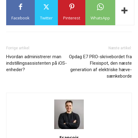
Facebook
Twitter
Pinterest
WhatsApp
Forrige artikel:
Næste artikel:
Hvordan administrerer man
Opdag E7 PRO-skrivebordet fra
indstillingsassistenten på iOS-
Flexispot, den næste
enheder?
generation af elektriske hæve-
sænkeborde
François