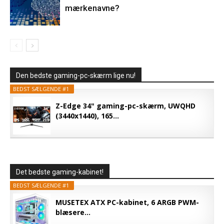
mærkenavne?
Den bedste gaming-pc-skærm lige nu!
BEDST SÆLGENDE #1
Z-Edge 34" gaming-pc-skærm, UWQHD
(3440x1440), 165...
Det bedste gaming-kabinet!
BEDST SÆLGENDE #1
MUSETEX ATX PC-kabinet, 6 ARGB PWM-
blæsere...