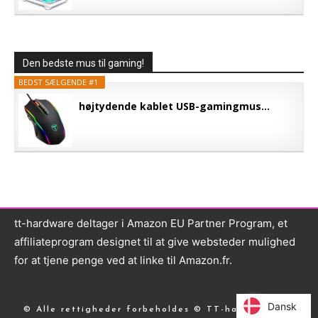
Den bedste mus til gaming!
BEDST SÆLGENDE #1
højtydende kablet USB-gamingmus...
tt-hardware deltager i Amazon EU Partner Program, et
affiliateprogram designet til at give websteder mulighed
for at tjene penge ved at linke til Amazon.fr.
Dansk
Dansk
© Alle rettigheder forbeholdes © TT-hardware.com