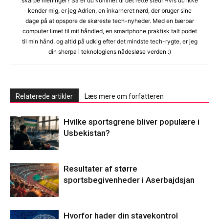
skarpe meninger? Så er du kommet til det rette sted! Hvis du ikke
kender mig, er jeg Adrien, en inkarneret nørd, der bruger sine
dage på at opspore de skøreste tech-nyheder. Med en bærbar
computer limet til mit håndled, en smartphone praktisk talt podet
til min hånd, og altid på udkig efter det mindste tech-rygte, er jeg
din sherpa i teknologiens nådesløse verden :)
Relaterede artikler
Læs mere om forfatteren
Hvilke sportsgrene bliver populære i
Usbekistan?
Resultater af større
sportsbegivenheder i Aserbajdsjan
Hvorfor hader din stavekontrol