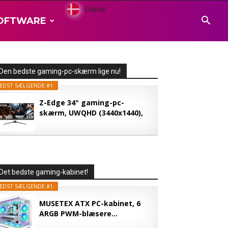
Dansk
OFTWARE
Den bedste gaming-pc-skærm lige nu!
EDST SÆLGENDE #1
Z-Edge 34" gaming-pc-
skærm, UWQHD (3440x1440),
165...
Det bedste gaming-kabinet!
EDST SÆLGENDE #1
MUSETEX ATX PC-kabinet, 6
ARGB PWM-blæsere...