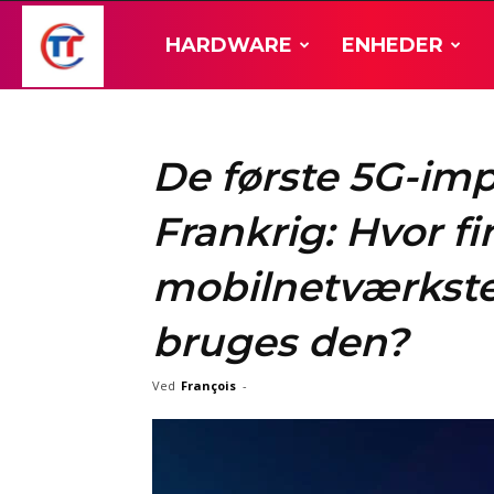
TT-
HARDWARE
ENHEDER
Hardware
De første 5G-imp
Frankrig: Hvor f
mobilnetværkste
bruges den?
Ved
François
-