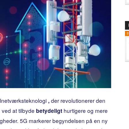
B
ilnetværksteknologi
der revolutionerer den
,
ved at tilbyde
hurtigere og mere
G
betydeligt
tigheder. 5G markerer begyndelsen på en ny