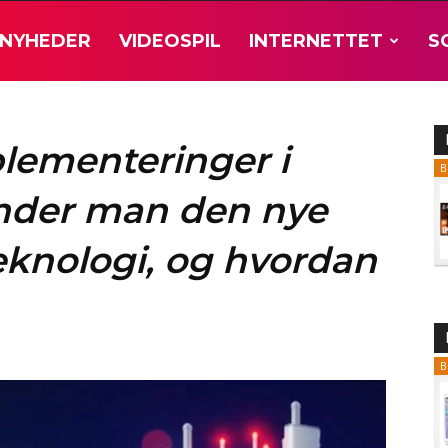
NYHEDER
VIDEOSPIL
INTERNETTET
S
lementeringer i
B
inder man den nye
knologi, og hvordan
B