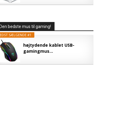
Den bedste mus til gaming!
EDST SÆLGENDE #1
højtydende kablet USB-
gamingmus...