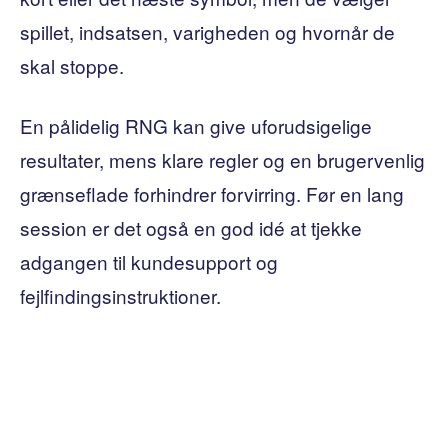
spillet, indsatsen, varigheden og hvornår de
skal stoppe.
En pålidelig RNG kan give uforudsigelige
resultater, mens klare regler og en brugervenlig
grænseflade forhindrer forvirring. Før en lang
session er det også en god idé at tjekke
adgangen til kundesupport og
fejlfindingsinstruktioner.