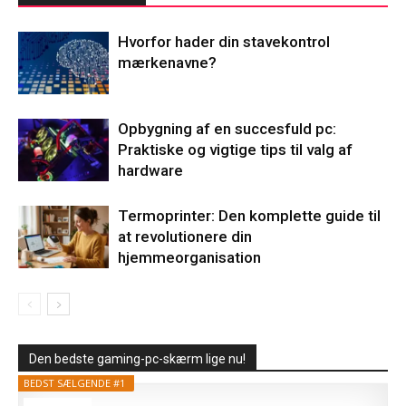
Hvorfor hader din stavekontrol
mærkenavne?
Opbygning af en succesfuld pc:
Praktiske og vigtige tips til valg af
hardware
Termoprinter: Den komplette guide til
at revolutionere din
hjemmeorganisation
Den bedste gaming-pc-skærm lige nu!
BEDST SÆLGENDE #1