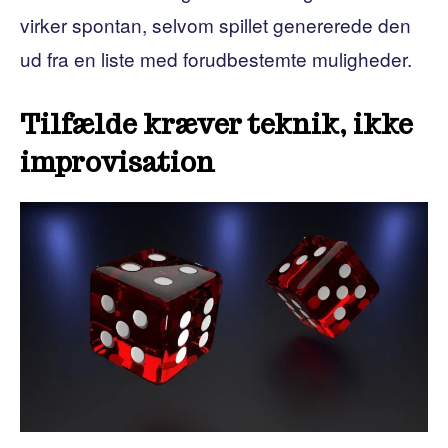
virker spontan, selvom spillet genererede den
ud fra en liste med forudbestemte muligheder.
Tilfælde kræver teknik, ikke
improvisation