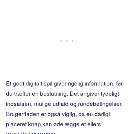
Et godt digitalt spil giver rigelig information, før
du træffer en beslutning. Det angiver tydeligt
indsatsen, mulige udfald og rundebetingelser.
Brugerfladen er også vigtig, da en dårligt
placeret knap kan ødelægge et ellers
veldesignet system.