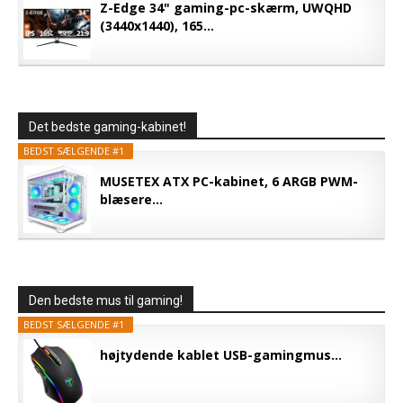
Z-Edge 34" gaming-pc-skærm, UWQHD
(3440x1440), 165...
Det bedste gaming-kabinet!
BEDST SÆLGENDE #1
MUSETEX ATX PC-kabinet, 6 ARGB PWM-
blæsere...
Den bedste mus til gaming!
BEDST SÆLGENDE #1
højtydende kablet USB-gamingmus...