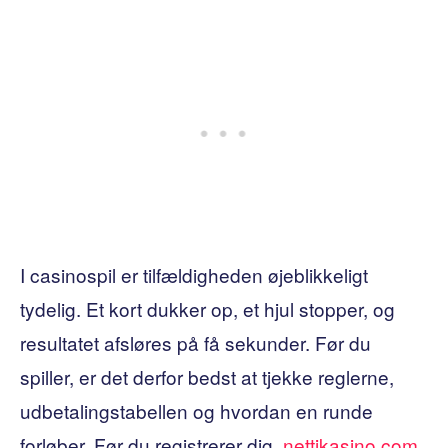
I casinospil er tilfældigheden øjeblikkeligt
tydelig. Et kort dukker op, et hjul stopper, og
resultatet afsløres på få sekunder. Før du
spiller, er det derfor bedst at tjekke reglerne,
udbetalingstabellen og hvordan en runde
forløber. Før du registrerer dig,
nettikasino.com