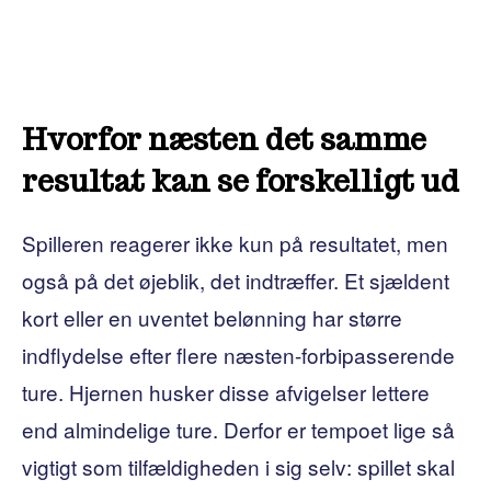
Hvorfor næsten det samme
resultat kan se forskelligt ud
Spilleren reagerer ikke kun på resultatet, men
også på det øjeblik, det indtræffer. Et sjældent
kort eller en uventet belønning har større
indflydelse efter flere næsten-forbipasserende
ture. Hjernen husker disse afvigelser lettere
end almindelige ture. Derfor er tempoet lige så
vigtigt som tilfældigheden i sig selv: spillet skal