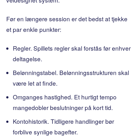
Før en længere session er det bedst at tjekke
et par enkle punkter:
Regler. Spillets regler skal forstås før enhver
deltagelse.
Belønningstabel. Belønningsstrukturen skal
være let at finde.
Omganges hastighed. Et hurtigt tempo
mangedobler beslutninger på kort tid.
Kontohistorik. Tidligere handlinger bør
forblive synlige bagefter.