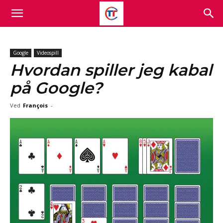
Google
Videospill
Hvordan spiller jeg kabal
på Google?
Ved
François
-