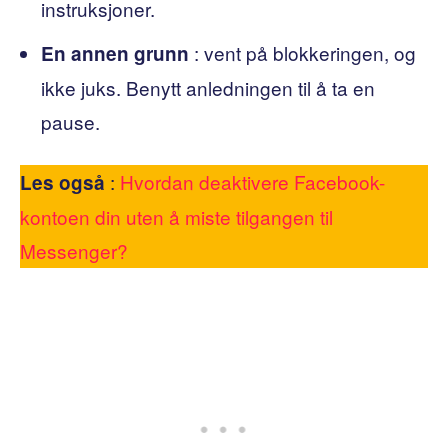
instruksjoner.
: vent på blokkeringen, og
En annen grunn
ikke juks. Benytt anledningen til å ta en
pause.
:
Hvordan deaktivere Facebook-
Les også
kontoen din uten å miste tilgangen til
Messenger?