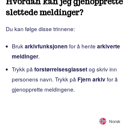
Hvordan kan jeg gjenopprette
slettede meldinger?
Du kan følge disse trinnene:
Bruk
for å hente
arkivfunksjonen
arkiverte
.
meldinger
Trykk på
og skriv inn
forstørrelsesglasset
personens navn. Trykk på
for å
Fjern arkiv
gjenopprette meldingene.
Norsk
Norsk