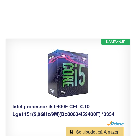
KAMPANJE
Intel-prosessor i5-9400F CFL GT0
Lga1151(2,9GHz/9M)(Bx80684I59400F) *0354
Se tilbudet på Amazon