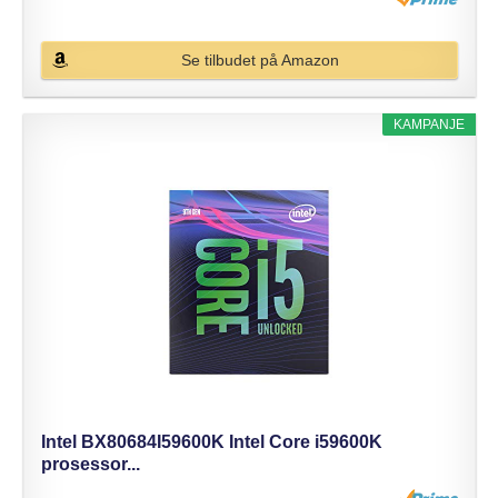
Se tilbudet på Amazon
KAMPANJE
Intel BX80684I59600K Intel Core i59600K
prosessor...