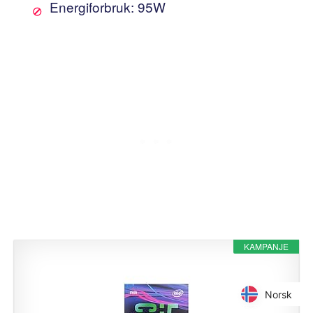
Energiforbruk: 95W
KAMPANJE
Norsk
Norsk