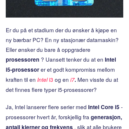
Er du på et stadium der du ønsker å kjøpe en
ny bærbar PC? En ny stasjonær datamaskin?
Eller ønsker du bare å oppgradere
? Uansett tenker du at en
prosessoren
Intel
er et godt kompromiss mellom
i5-prosessor
kraften til en
i3
og en
Men visste du at
Intel
i7
.
det finnes flere typer i5-prosessorer?
Ja, Intel lanserer flere serier med
-
Intel Core i5
prosessorer hvert år, forskjellig fra
generasjon,
, slik at alle brukere
antall kjerner og frekvens