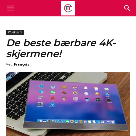
PC-skjerm
De beste bærbare 4K-
skjermene!
Ved
François
-