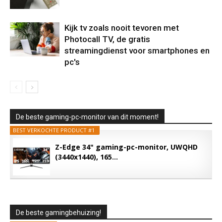
Kijk tv zoals nooit tevoren met
Photocall TV, de gratis
streamingdienst voor smartphones en
pc's
De beste gaming-pc-monitor van dit moment!
BEST VERKOCHTE PRODUCT #1
Z-Edge 34" gaming-pc-monitor, UWQHD
(3440x1440), 165...
De beste gamingbehuizing!