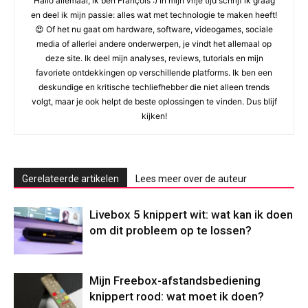
Hallo allemaal, ik ben François :) In mijn vrije tijd schrijf ik graag
en deel ik mijn passie: alles wat met technologie te maken heeft!
😍 Of het nu gaat om hardware, software, videogames, sociale
media of allerlei andere onderwerpen, je vindt het allemaal op
deze site. Ik deel mijn analyses, reviews, tutorials en mijn
favoriete ontdekkingen op verschillende platforms. Ik ben een
deskundige en kritische techliefhebber die niet alleen trends
volgt, maar je ook helpt de beste oplossingen te vinden. Dus blijf
kijken!
Gerelateerde artikelen
Lees meer over de auteur
Livebox 5 knippert wit: wat kan ik doen
om dit probleem op te lossen?
Mijn Freebox-afstandsbediening
knippert rood: wat moet ik doen?