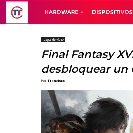
TT-
HARDWARE
DISPOSITIVOS
Hardware
Juegos de vídeo
Final Fantasy XV
desbloquear un
Por
Francisco
-