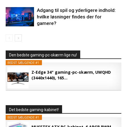
Adgang til spil og yderligere indhold:
hvilke løsninger findes der for
gamere?
Den bedste gaming-pc-skærm lige nu!
BEDST SÆLGENDE #1
Z-Edge 34" gaming-pc-skærm, UWQHD
(3440x1440), 165...
Det bedste gaming-kabinet!
BEDST SÆLGENDE #1
MUSETEX ATX PC-kabinet, 6 ARGB PWM-