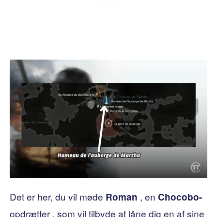
Det er her, du vil møde
, en
Roman
Chocobo-
opdrætter , som vil tilbyde at låne dig en af ​​sine