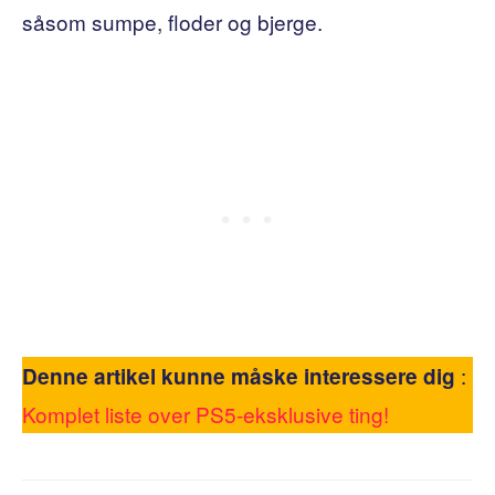
såsom sumpe, floder og bjerge.
:
Denne artikel kunne måske interessere dig
Komplet liste over PS5-eksklusive ting!