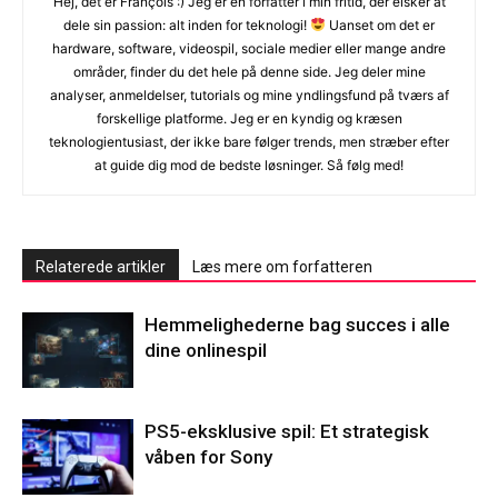
Hej, det er François :) Jeg er en forfatter i min fritid, der elsker at
dele sin passion: alt inden for teknologi!
Uanset om det er
hardware, software, videospil, sociale medier eller mange andre
områder, finder du det hele på denne side. Jeg deler mine
analyser, anmeldelser, tutorials og mine yndlingsfund på tværs af
forskellige platforme. Jeg er en kyndig og kræsen
teknologientusiast, der ikke bare følger trends, men stræber efter
at guide dig mod de bedste løsninger. Så følg med!
Relaterede artikler
Læs mere om forfatteren
Hemmelighederne bag succes i alle
dine onlinespil
PS5-eksklusive spil: Et strategisk
våben for Sony