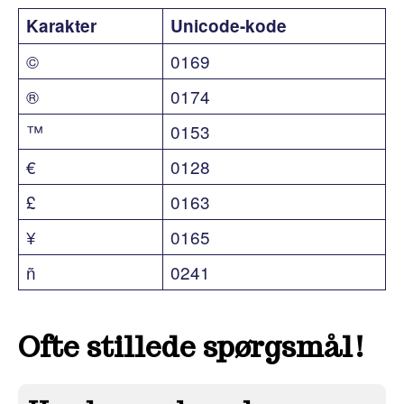
Karakter
Unicode-kode
©
0169
®
0174
™
0153
€
0128
£
0163
¥
0165
ñ
0241
Ofte stillede spørgsmål!