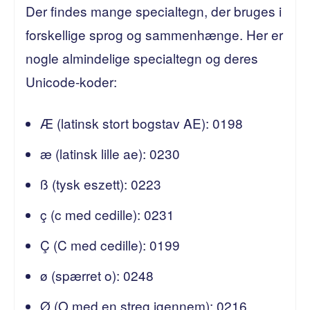
Der findes mange specialtegn, der bruges i
forskellige sprog og sammenhænge. Her er
nogle almindelige specialtegn og deres
Unicode-koder:
Æ (latinsk stort bogstav AE): 0198
æ (latinsk lille ae): 0230
ß (tysk eszett): 0223
ç (c med cedille): 0231
Ç (C med cedille): 0199
ø (spærret o): 0248
Ø (O med en streg igennem): 0216