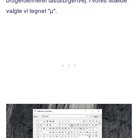
valgte vi tegnet "µ".