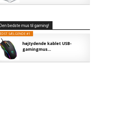
Den bedste mus til gaming!
EDST SÆLGENDE #1
højtydende kablet USB-
gamingmus...