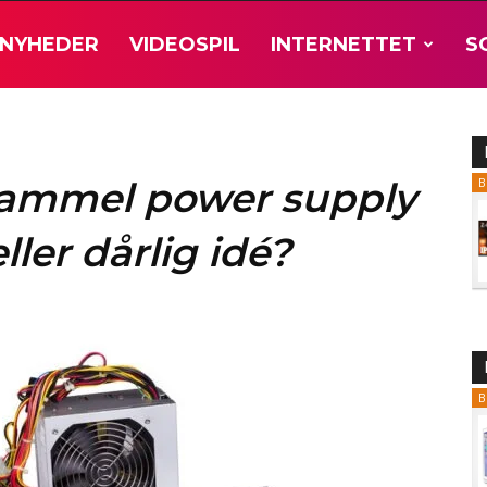
NYHEDER
VIDEOSPIL
INTERNETTET
S
gammel power supply
B
ller dårlig idé?
B