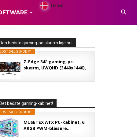
Dansk
OFTWARE
Den bedste gaming-pc-skærm lige nu!
EDST SÆLGENDE #1
Z-Edge 34" gaming-pc-
skærm, UWQHD (3440x1440),
165...
Det bedste gaming-kabinet!
EDST SÆLGENDE #1
MUSETEX ATX PC-kabinet, 6
ARGB PWM-blæsere...