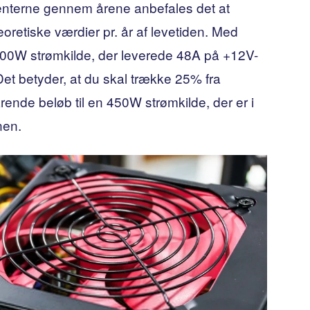
nenterne gennem årene anbefales det at
oretiske værdier pr. år af levetiden. Med
n 600W strømkilde, der leverede 48A på +12V-
et betyder, at du skal trække 25% fra
arende beløb til en 450W strømkilde, der er i
nen.