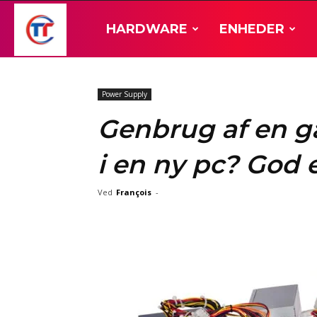
TT-
HARDWARE
ENHEDER
Hardware
Power Supply
Genbrug af en 
i en ny pc? God e
Ved
François
-