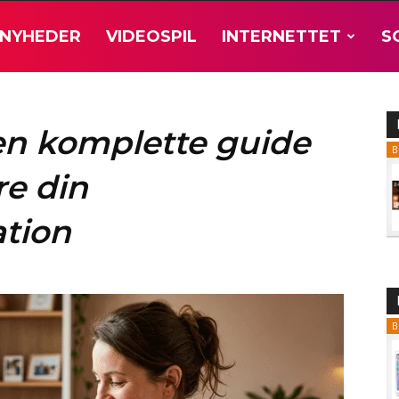
NYHEDER
VIDEOSPIL
INTERNETTET
S
en komplette guide
B
re din
tion
B