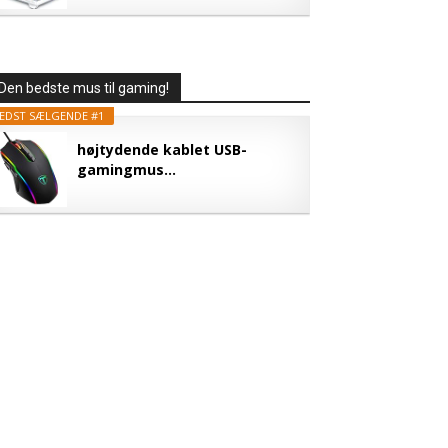
Den bedste mus til gaming!
EDST SÆLGENDE #1
højtydende kablet USB-
gamingmus...