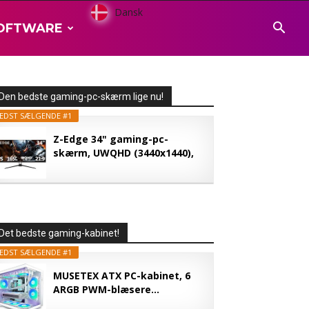
Dansk
OFTWARE
Den bedste gaming-pc-skærm lige nu!
EDST SÆLGENDE #1
Z-Edge 34" gaming-pc-
skærm, UWQHD (3440x1440),
165...
Det bedste gaming-kabinet!
EDST SÆLGENDE #1
MUSETEX ATX PC-kabinet, 6
ARGB PWM-blæsere...