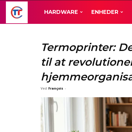
TT-
HARDWARE
ENHEDER
Hardware
Termoprinter: D
til at revolutione
hjemmeorganisa
Ved
François
-