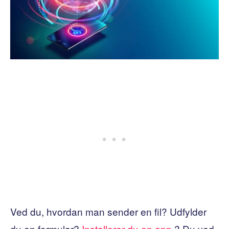
Ved du, hvordan man sender en fil? Udfylder
du en formular?
Installerer du en app
? Du ved