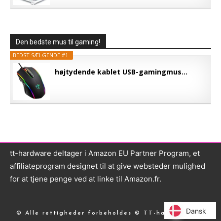
Den bedste mus til gaming!
BEDST SÆLGENDE #1
højtydende kablet USB-gamingmus...
tt-hardware deltager i Amazon EU Partner Program, et
affiliateprogram designet til at give websteder mulighed
for at tjene penge ved at linke til Amazon.fr.
Dansk
Dansk
© Alle rettigheder forbeholdes © TT-hardware.com