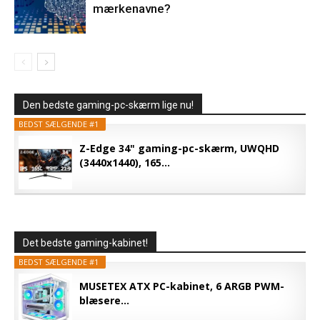
mærkenavne?
Den bedste gaming-pc-skærm lige nu!
BEDST SÆLGENDE #1
Z-Edge 34" gaming-pc-skærm, UWQHD
(3440x1440), 165...
Det bedste gaming-kabinet!
BEDST SÆLGENDE #1
MUSETEX ATX PC-kabinet, 6 ARGB PWM-
blæsere...