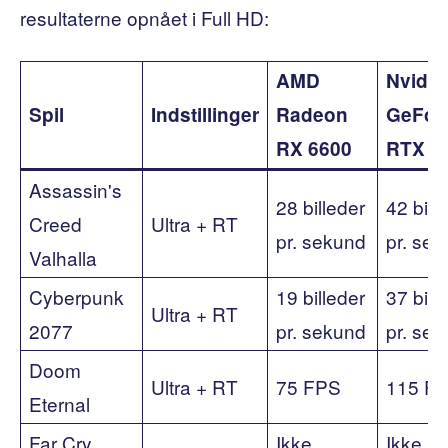
resultaterne opnået i Full HD:
AMD
Nvidia
Spil
Indstillinger
Radeon
GeFor
RX 6600
RTX 3
Assassin's
28 billeder
42 bill
Creed
Ultra + RT
pr. sekund
pr. se
Valhalla
Cyberpunk
19 billeder
37 bill
Ultra + RT
2077
pr. sekund
pr. se
Doom
Ultra + RT
75 FPS
115 F
Eternal
Far Cry
Ikke
Ikke