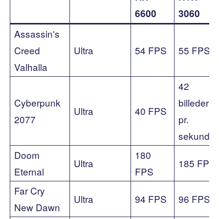
6600
3060
Assassin's
Creed
Ultra
54 FPS
55 FPS
Valhalla
42
Cyberpunk
billeder
Ultra
40 FPS
2077
pr.
sekund
Doom
180
Ultra
185 FPS
Eternal
FPS
Far Cry
Ultra
94 FPS
96 FPS
New Dawn