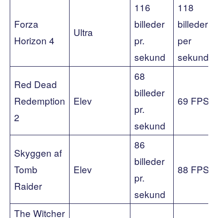
116
118
Forza
billeder
billeder
Ultra
Horizon 4
pr.
per
sekund
sekund
68
Red Dead
billeder
Redemption
Elev
69 FPS
pr.
2
sekund
86
Skyggen af ​​
billeder
Tomb
Elev
88 FPS
pr.
Raider
sekund
The Witcher