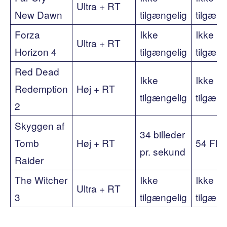
Ultra + RT
New Dawn
tilgængelig
tilgæng
Forza
Ikke
Ikke
Ultra + RT
Horizon 4
tilgængelig
tilgæng
Red Dead
Ikke
Ikke
Redemption
Høj + RT
tilgængelig
tilgæng
2
Skyggen af ​​
34 billeder
Tomb
Høj + RT
54 FP
pr. sekund
Raider
The Witcher
Ikke
Ikke
Ultra + RT
3
tilgængelig
tilgæng