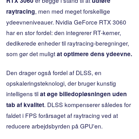
er begge i stand til at
RTX 3060
udføre
, men med meget forskellige
raytracing
ydeevneniveauer. Nvidia GeForce RTX 3060
har en stor fordel: den integrerer RT-kerner,
dedikerede enheder til raytracing-beregninger,
som gør det muligt
at optimere dens ydeevne.
Den drager også fordel af DLSS, en
opskaleringsteknologi, der bruger kunstig
intelligens til
at øge billedopløsningen uden
. DLSS kompenserer således for
tab af kvalitet
faldet i FPS forårsaget af raytracing ved at
reducere arbejdsbyrden på GPU'en.