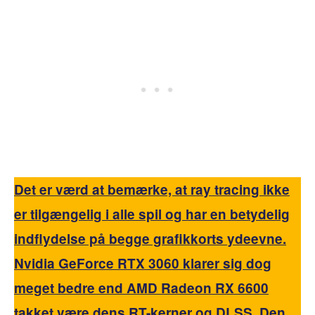
Det er værd at bemærke, at ray tracing ikke
er tilgængelig i alle spil og har en betydelig
indflydelse på begge grafikkorts ydeevne.
Nvidia GeForce RTX 3060 klarer sig dog
meget bedre end AMD Radeon RX 6600
takket være dens RT-kerner og DLSS. Den